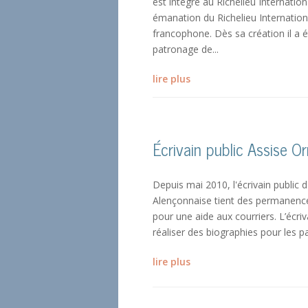
est intégré au Richelieu Internatio
émanation du Richelieu Internatio
francophone. Dès sa création il a 
patronage de...
lire plus
Écrivain public Assise O
Depuis mai 2010, l'écrivain public 
Alençonnaise tient des permanences 
pour une aide aux courriers. L’écr
réaliser des biographies pour les par
lire plus