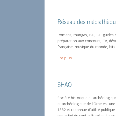
Réseau des médiathèque
Romans, mangas, BD, SF, guides de
préparation aux concours, CV, dév
française, musique du monde, hits
lire plus
SHAO
Société historique et archéologique
et archéologique de l'Orne est une
1882 et reconnue d'utilité publique
ses activités sont culturelles. La s