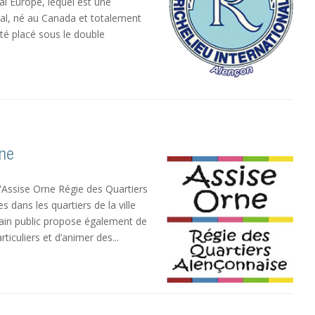
nal Europe, lequel est une
nal, né au Canada et totalement
été placé sous le double
rne
d'Assise Orne Régie des Quartiers
dans les quartiers de la ville
ivain public propose également de
ticuliers et d’animer des...