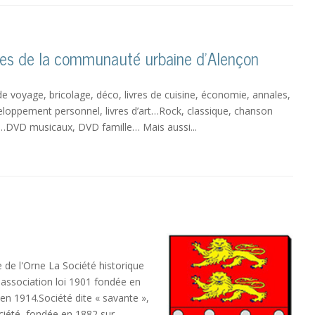
s de la communauté urbaine d’Alençon
 voyage, bricolage, déco, livres de cuisine, économie, annales,
eloppement personnel, livres d’art…Rock, classique, chanson
…DVD musicaux, DVD famille… Mais aussi...
 de l'Orne La Société historique
 association loi 1901 fondée en
 en 1914.Société dite « savante »,
ociété, fondée en 1882 sur...