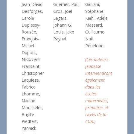
Jean-David
Guerrier, Paul
Giuliani,
Desforges,
Gros, Joël
Stéphane
Carole
Legars,
Kiehl, Adèle
Duplessy-
Johann G.
Massard,
Rousée,
Louis, Jake
Guillaume
François-
Raynal.
Nail,
Michel
Pénélope.
Dupont,
Niklovens
(Ces auteurs
Fransaint,
jeunesse
Christopher
interviendront
Laquieze,
également
Fabrice
dans les
Lhomme,
écoles
Nadine
maternelles,
Mousselet,
primaires et
Brigite
lycées de la
Piedfert,
CUA.)
Yannick