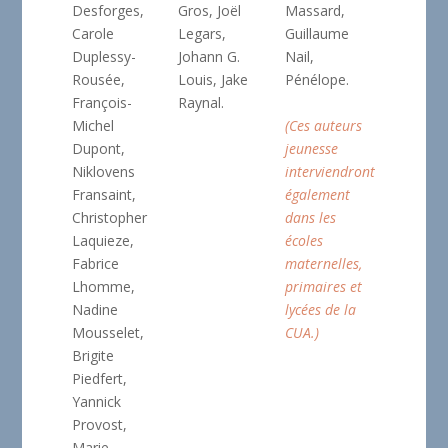
Desforges,
Gros, Joël
Massard,
Carole
Legars,
Guillaume
Duplessy-
Johann G.
Nail,
Rousée,
Louis, Jake
Pénélope.
François-
Raynal.
Michel
(Ces auteurs
Dupont,
jeunesse
Niklovens
interviendront
Fransaint,
également
Christopher
dans les
Laquieze,
écoles
Fabrice
maternelles,
Lhomme,
primaires et
Nadine
lycées de la
Mousselet,
CUA.)
Brigite
Piedfert,
Yannick
Provost,
Marie-