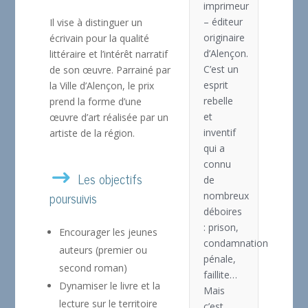
imprimeur
– éditeur
Il vise à distinguer un
originaire
écrivain pour la qualité
d’Alençon.
littéraire et l’intérêt narratif
C’est un
de son œuvre. Parrainé par
esprit
la Ville d’Alençon, le prix
rebelle
prend la forme d’une
et
œuvre d’art réalisée par un
inventif
artiste de la région.
qui a
connu
Les objectifs
de
poursuivis
nombreux
déboires
: prison,
Encourager les jeunes
condamnation
auteurs (premier ou
pénale,
second roman)
faillite…
Dynamiser le livre et la
Mais
lecture sur le territoire
c’est