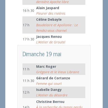
dernière Apache libre
Alain Jaspard
16 h 30
Pleurer des rivières
Céline Debayle
17 h
Baudelaire et Apollonie : Le
Rendez-vous charnel
Jacques Renou
17 h 30
L’Atelier de Groutel
Dimanche 19 mai
Marc Roger
11 h
Grégoire et le Vieux Libraire
Gérard de Cortanze
11 h 30
Femme qui court
Isabelle Dangy
12 h
L’Atelier du désordre
Christine Berrou
14 h
À la recherche du temps perdu