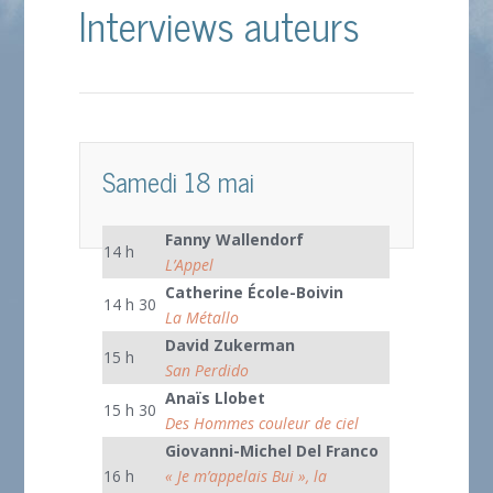
Interviews auteurs
Samedi 18 mai
Fanny Wallendorf
14 h
L’Appel
Catherine École-Boivin
14 h 30
La Métallo
David Zukerman
15 h
San Perdido
Anaïs Llobet
15 h 30
Des Hommes couleur de ciel
Giovanni-Michel Del Franco
16 h
« Je m’appelais Bui », la