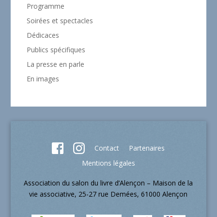
Programme
Soirées et spectacles
Dédicaces
Publics spécifiques
La presse en parle
En images
Contact
Partenaires
Mentions légales
Association du salon du livre d’Alençon – Maison de la
vie associative, 25-27 rue Demées, 61000 Alençon