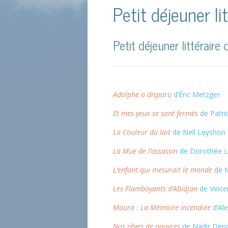
Petit déjeuner l
Petit déjeuner littérair
Adolphe a disparu
d’Éric Metzger
Et mes yeux se sont fermés
de Patri
La Couleur du lait
de Nell Leyshon
La Mue de l’assassin
de Dorothée L
L’enfant qui mesurait le monde
de M
Les Flamboyants d’Abidjan
de Vince
Moura : La Mémoire incendiée
d’Ale
Nos rêves de pauvres
de Nadir Den