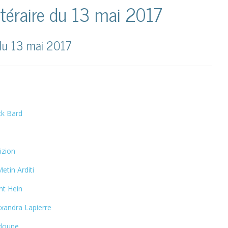
ittéraire du 13 mai 2017
e du 13 mai 2017
ck Bard
izion
etin Arditi
nt Hein
xandra Lapierre
doune