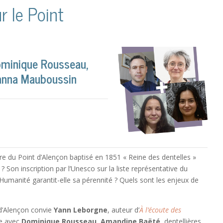
r le Point
ominique Rousseau,
anna Mauboussin
aire du Point d’Alençon baptisé en 1851 « Reine des dentelles »
? Son inscription par l’Unesco sur la liste représentative du
’Humanité garantit-elle sa pérennité ? Quels sont les enjeux de
 d’Alençon convie
Yann Leborgne
, auteur d’
À l’écoute des
re avec
Dominique Rousseau
,
Amandine Baëté
, dentellières