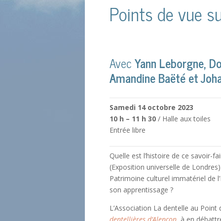
Points de vue su
Avec
Yann Leborgne, D
Amandine Baëté et Joh
Samedi 14 octobre 2023
10 h – 11 h 30
/ Halle aux toiles
Entrée libre
Quelle est l’histoire de ce savoir-f
(Exposition universelle de Londres) 
Patrimoine culturel immatériel de l
son apprentissage ?
L’Association La dentelle au Point
dentellières d’Alençon
, à en débatt