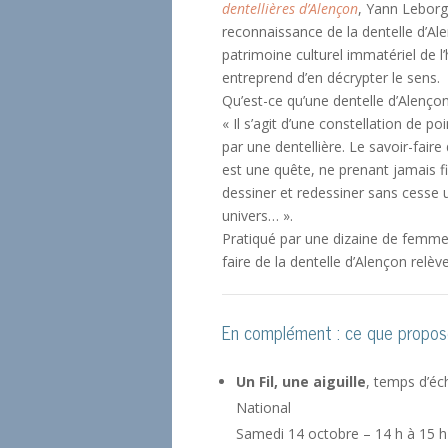
dentellières d’Alençon
, Yann Leborg
reconnaissance de la dentelle d’Ale
patrimoine culturel immatériel de l’
entreprend d’en décrypter le sens.
Qu’est-ce qu’une dentelle d’Alençon
« Il s’agit d’une constellation de po
par une dentellière. Le savoir-faire
est une quête, ne prenant jamais fin
dessiner et redessiner sans cesse
univers… ».
Pratiqué par une dizaine de femmes 
faire de la dentelle d’Alençon relè
En complément : ce que propose
Un Fil, une aiguille
, temps d’éc
National
Samedi 14 octobre – 14 h à 15 h