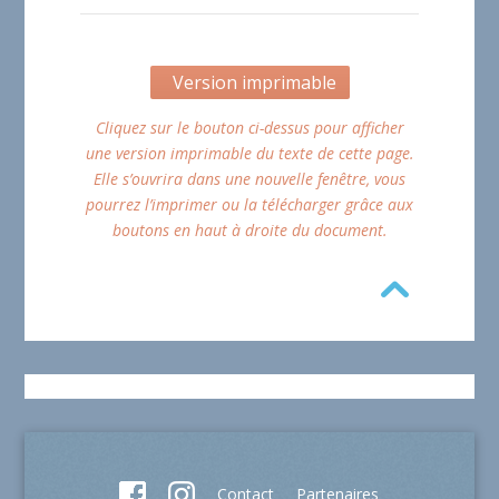
Version imprimable
Cliquez sur le bouton ci-dessus pour afficher
une version imprimable du texte de cette page.
Elle s’ouvrira dans une nouvelle fenêtre, vous
pourrez l’imprimer ou la télécharger grâce aux
boutons en haut à droite du document.
Contact
Partenaires