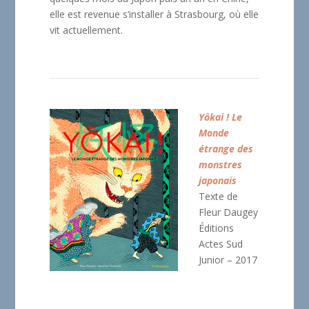
elle est revenue s’installer à Strasbourg, où elle
vit actuellement.
Yôkai ! Le
Monde
étrange des
monstres
japonais
Texte de
Fleur Daugey
Éditions
Actes Sud
Junior – 2017