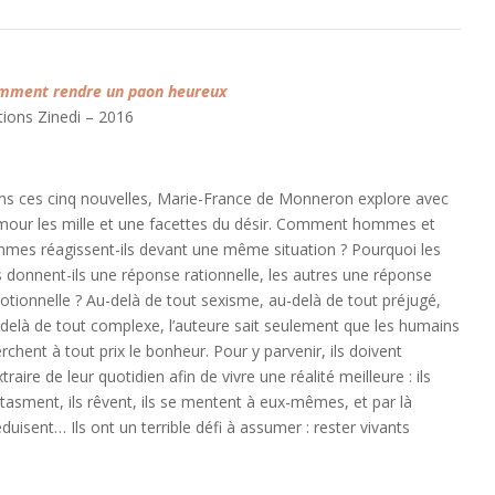
mment rendre un paon heureux
tions Zinedi – 2016
s ces cinq nouvelles, Marie-France de Monneron explore avec
our les mille et une facettes du désir. Comment hommes et
mes réagissent-ils devant une même situation ? Pourquoi les
 donnent-ils une réponse rationnelle, les autres une réponse
tionnelle ? Au-delà de tout sexisme, au-delà de tout préjugé,
delà de tout complexe, l’auteure sait seulement que les humains
rchent à tout prix le bonheur. Pour y parvenir, ils doivent
xtraire de leur quotidien afin de vivre une réalité meilleure : ils
tasment, ils rêvent, ils se mentent à eux-mêmes, et par là
éduisent… Ils ont un terrible défi à assumer : rester vivants