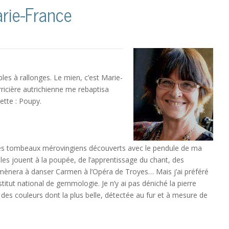
rie-France
es à rallonges. Le mien, c’est Marie-
icière autrichienne me rebaptisa
tte : Poupy.
res des tombeaux mérovingiens découverts avec le pendule de ma
illes jouent à la poupée, de l’apprentissage du chant, des
mènera à danser Carmen à l’Opéra de Troyes… Mais j’ai préféré
nstitut national de gemmologie. Je n’y ai pas déniché la pierre
des couleurs dont la plus belle, détectée au fur et à mesure de