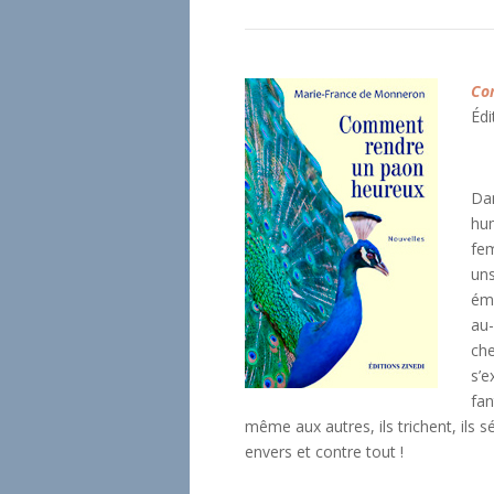
Co
Édi
Dan
hum
fem
uns
émo
au-
che
s’e
fan
même aux autres, ils trichent, ils s
envers et contre tout !