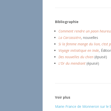
Bibliographie
Comment rendre un paon heureu
La Carcassière
, nouvelles
Si la femme mange du lion, c’est 
Voyage initiatique en Inde
, Éditi
Des nouvelles du chien
(épuisé)
L’Or du mendiant
(épuisé)
Voir plus
Marie-France de Monneron sur le bl