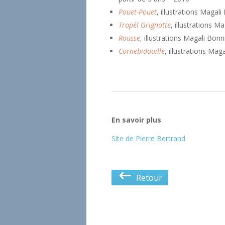
Pouet-Pouet
, illustrations Magali
Tropèl Grignotte
, illustrations M
Rousse
, illustrations Magali Bonn
Cornebidouille
, illustrations Mag
En savoir plus
Site de Pierre Bertrand
Retour