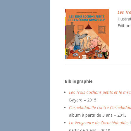
Les Tr
Illustr
Éditio
Bibliographie
Les Trois Cochons petits et le mé
Bayard – 2015
Cornebidouille contre Cornebidou
album à partir de 3 ans – 2013
La Vengeance de Cornebidouille
,
partir de 3 ans – 2010