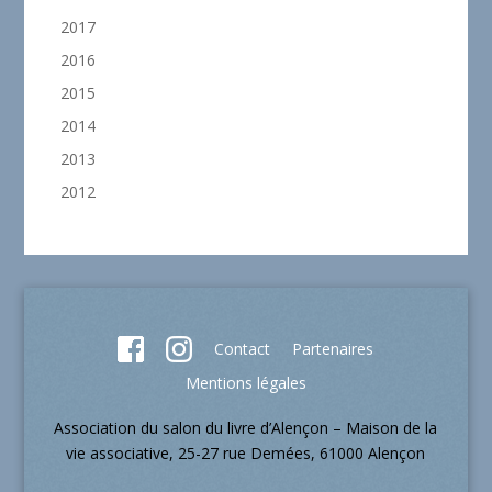
2017
2016
2015
2014
2013
2012
Contact
Partenaires
Mentions légales
Association du salon du livre d’Alençon – Maison de la
vie associative, 25-27 rue Demées, 61000 Alençon