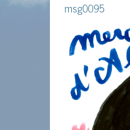
msg0095