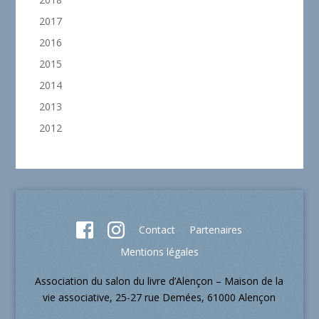
2017
2016
2015
2014
2013
2012
Contact
Partenaires
Mentions légales
Association du salon du livre d’Alençon – Maison de la
vie associative, 25-27 rue Demées, 61000 Alençon