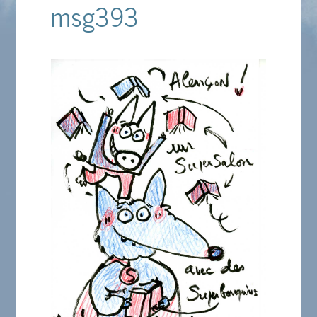
msg393