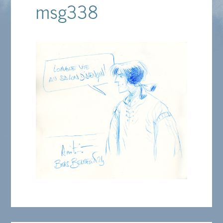
msg338