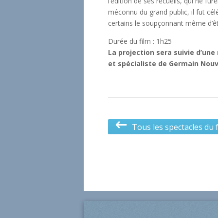
l’édition de ses recueils, qui ne f
méconnu du grand public, il fut cél
certains le soupçonnant même d’êt
Durée du film : 1h25
La projection sera suivie d’une
et spécialiste de Germain Nou
Tous les spectacles du f