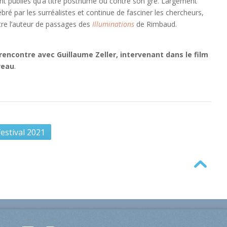
urent publiés qu’à titre posthume ou contre son gré. Largement
ébré par les surréalistes et continue de fasciner les chercheurs,
re l’auteur de passages des
Illuminations
de Rimbaud.
 rencontre avec Guillaume Zeller, intervenant dans le film
veau
.
estival 2021