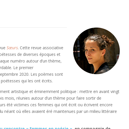
evue
Sœurs
. Cette revue associative
poétesses de diverses époques et
haque numéro autour d’un thème,
ordable. Le premier
 septembre 2020. Les poèmes sont
oétesses qui les ont écrits.
rement artistique et éminemment politique : mettre en avant vingt
is mois, réunies autour d’un thème pour faire sortir de
ujours été victimes ces femmes qui ont écrit ou écrivent encore
 du néant où elles avaient éré maintenues par un milieu littéraire
u-rencontre « Femmes en poésie »
, en compagnie de