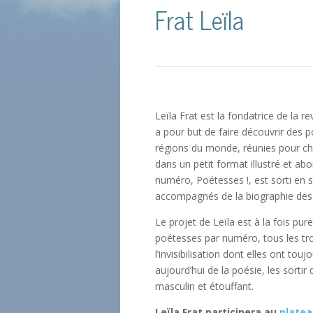
Frat Leïla
Leïla Frat est la fondatrice de la r
a pour but de faire découvrir des 
régions du monde, réunies pour c
dans un petit format illustré et ab
numéro, Poétesses !, est sorti en
accompagnés de la biographie des p
Le projet de Leïla est à la fois pu
poétesses par numéro, tous les tro
l’invisibilisation dont elles ont to
aujourd’hui de la poésie, les sortir
masculin et étouffant.
Leïla Frat participera au
platea