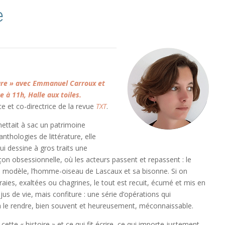
e
lure » avec Emmanuel Carroux et
 à 11h, Halle aux toiles.
ce et co-directrice de la revue
TXT
.
ettait à sac un patrimoine
nthologies de littérature, elle
ui dessine à gros traits une
çon obsessionnelle, où les acteurs passent et repassent : le
on modèle, l’homme-oiseau de Lascaux et sa bisonne. Si on
raies, exaltées ou chagrines, le tout est recuit, écumé et mis en
 jus de vie, mais confiture : une série d’opérations qui
 le rendre, bien souvent et heureusement, méconnaissable.
cette « histoire » et ce qui fit écrire, ce qui importe justement,