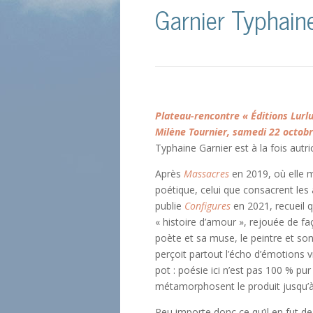
Garnier Typhain
Plateau-rencontre « Éditions Lur
Milène Tournier, samedi 22 octobre
Typhaine Garnier est à la fois autri
Après
Massacres
en 2019, où elle m
poétique, celui que consacrent les a
publie
Configures
en 2021, recueil q
« histoire d’amour », rejouée de fa
poète et sa muse, le peintre et s
perçoit partout l’écho d’émotions v
pot : poésie ici n’est pas 100 % pur
métamorphosent le produit jusqu’à
Peu importe donc ce qu’il en fut de 