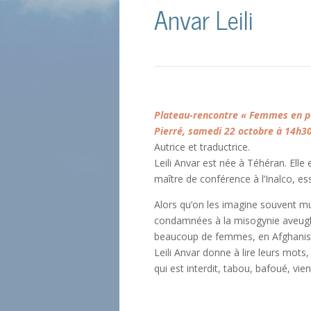
Anvar Leili
Plateau-rencontre « Femmes en poé
Pierré, samedi 22 octobre à 14h30,
Autrice et traductrice.
Leili Anvar est née à Téhéran. Elle 
maître de conférence à l’Inalco, ess
Alors qu’on les imagine souvent m
condamnées à la misogynie aveugle
beaucoup de femmes, en Afghanistan
Leili Anvar donne à lire leurs mots,
qui est interdit, tabou, bafoué, v