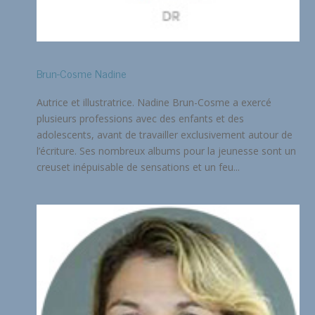
Brun-Cosme Nadine
Autrice et illustratrice. Nadine Brun-Cosme a exercé
plusieurs professions avec des enfants et des
adolescents, avant de travailler exclusivement autour de
l’écriture. Ses nombreux albums pour la jeunesse sont un
creuset inépuisable de sensations et un feu...