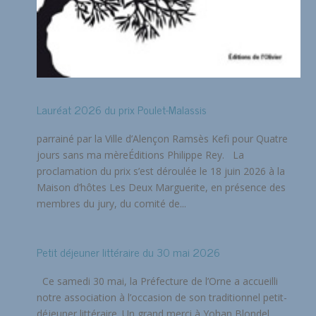
Lauréat 2026 du prix Poulet-Malassis
parrainé par la Ville d’Alençon Ramsès Kefi pour Quatre
jours sans ma mèreÉditions Philippe Rey. La
proclamation du prix s’est déroulée le 18 juin 2026 à la
Maison d’hôtes Les Deux Marguerite, en présence des
membres du jury, du comité de...
Petit déjeuner littéraire du 30 mai 2026
Ce samedi 30 mai, la Préfecture de l’Orne a accueilli
notre association à l’occasion de son traditionnel petit-
déjeuner littéraire. Un grand merci à Yohan Blondel,