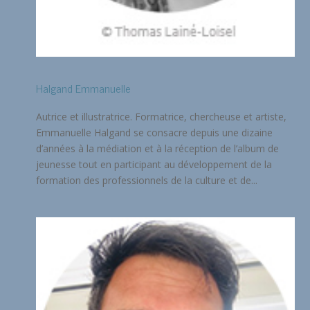
Halgand Emmanuelle
Autrice et illustratrice. Formatrice, chercheuse et artiste,
Emmanuelle Halgand se consacre depuis une dizaine
d’années à la médiation et à la réception de l’album de
jeunesse tout en participant au développement de la
formation des professionnels de la culture et de...