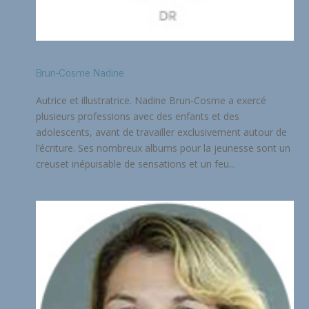
Brun-Cosme Nadine
Autrice et illustratrice. Nadine Brun-Cosme a exercé
plusieurs professions avec des enfants et des
adolescents, avant de travailler exclusivement autour de
l’écriture. Ses nombreux albums pour la jeunesse sont un
creuset inépuisable de sensations et un feu...