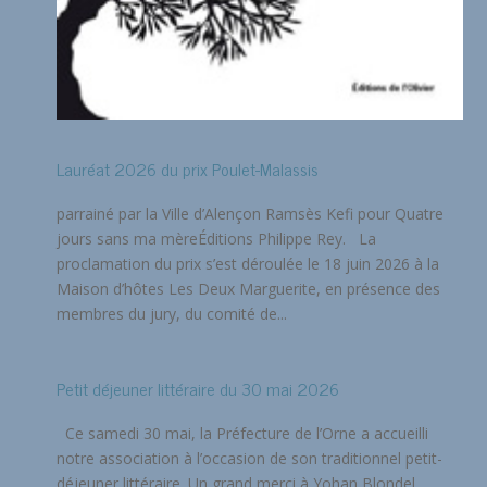
Lauréat 2026 du prix Poulet-Malassis
parrainé par la Ville d’Alençon Ramsès Kefi pour Quatre
jours sans ma mèreÉditions Philippe Rey. La
proclamation du prix s’est déroulée le 18 juin 2026 à la
Maison d’hôtes Les Deux Marguerite, en présence des
membres du jury, du comité de...
Petit déjeuner littéraire du 30 mai 2026
Ce samedi 30 mai, la Préfecture de l’Orne a accueilli
notre association à l’occasion de son traditionnel petit-
déjeuner littéraire. Un grand merci à Yohan Blondel,