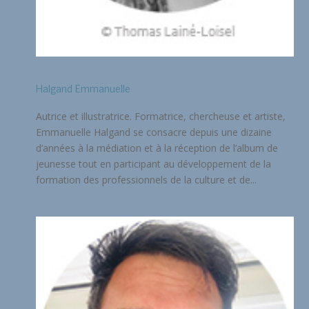
Halgand Emmanuelle
Autrice et illustratrice. Formatrice, chercheuse et artiste,
Emmanuelle Halgand se consacre depuis une dizaine
d’années à la médiation et à la réception de l’album de
jeunesse tout en participant au développement de la
formation des professionnels de la culture et de...