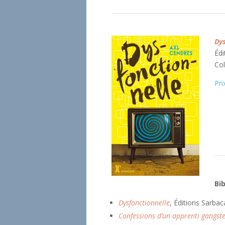
Dys
Édi
Col
Pri
Bi
Dysfonctionnelle
, Éditions Sarbac
Confessions d’un apprenti gangst